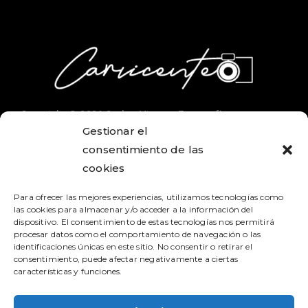
Copyright © 2026 Carlos Vicente Fotografía
Gestionar el
consentimiento de las
cookies
SÍGUEME
Para ofrecer las mejores experiencias, utilizamos tecnologías como
@carvicente
las cookies para almacenar y/o acceder a la información del
dispositivo. El consentimiento de estas tecnologías nos permitirá
procesar datos como el comportamiento de navegación o las
identificaciones únicas en este sitio. No consentir o retirar el
CONTACTO
consentimiento, puede afectar negativamente a ciertas
características y funciones.
+507 60703098
info@carvicente.com